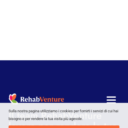
Toggle
Il team RehabVenture
Sulla nostra pagina utilizziamo i cookies per fornirti i servizi di cui hai
Naviga
bisogno e per rendere la tua visita più agevole.
Pacchetti e prezzi
lavora per rendere la tua