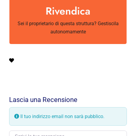
Rivendica
Questa struttura è già rivendicata.
Sei il proprietario di questa struttura? Gestiscila
autonomamente
Lascia una Recensione
Il tuo indirizzo email non sarà pubblico.
Testo della recensione